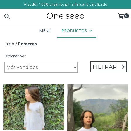
Algodón 100% orgánico pima Peruano certificado
0
MENÚ
PRODUCTOS
Inicio
/
Remeras
Ordenar por
FILTRAR