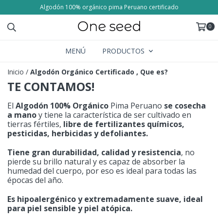
Algodón 100% orgánico pima Peruano certificado
0
MENÚ
PRODUCTOS
Inicio
/
Algodón Orgánico Certificado , Que es?
TE CONTAMOS!
El
Algodón 100% Orgánico
Pima Peruano
se cosecha
a mano
y tiene la característica de ser cultivado en
tierras fértiles,
libre de fertilizantes químicos,
pesticidas, herbicidas y defoliantes.
Tiene gran durabilidad, calidad y resistencia
, no
pierde su brillo natural y es capaz de absorber la
humedad del cuerpo, por eso es ideal para todas las
épocas del año.
Es hipoalergénico y extremadamente suave, ideal
para piel sensible y piel atópica.